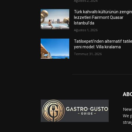
Ağustos 2, 2026
Türk kahvaltı kültürünün zengi
lezzetleri Fairmont Quasar
Istanbul’da
Ağustos 1, 2026
Tatilsepeti’nden alternatif tatil
yeni model: Villa kiralama
Temmuz 31, 2026
AB
News
We p
stra