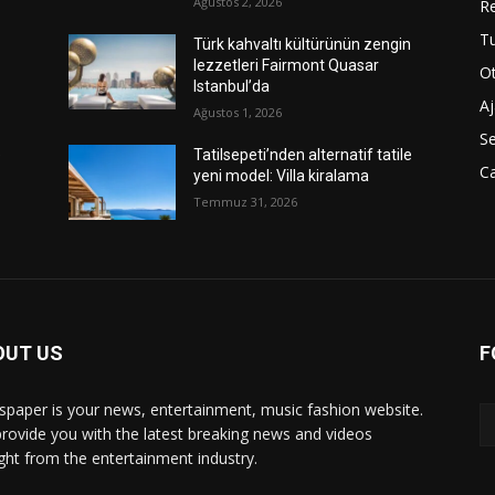
Ağustos 2, 2026
R
T
n
Türk kahvaltı kültürünün zengin
lezzetleri Fairmont Quasar
Ot
Istanbul’da
A
Ağustos 1, 2026
S
e
Tatilsepeti’nden alternatif tatile
C
yeni model: Villa kiralama
Temmuz 31, 2026
OUT US
F
paper is your news, entertainment, music fashion website.
rovide you with the latest breaking news and videos
ight from the entertainment industry.