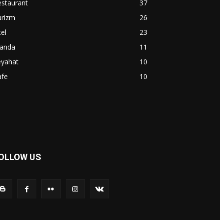
estaurant
37
urizm
26
el
23
janda
11
eyahat
10
afe
10
OLLOW US