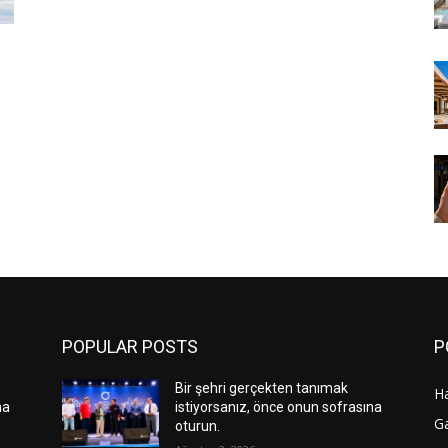
POPULAR POSTS
P
Bir şehri gerçekten tanımak
H
na
istiyorsanız, önce onun sofrasına
G
oturun.