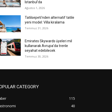
Istanbul’da
Ağustos 1, 2026
Tatilsepeti’nden alternatif tatile
yeni model: Villa kiralama
Temmuz 31, 2026
Emirates Skywards üyeleri mil
kullanarak Avrupa’da trenle
seyahat edebilecek
Temmuz 30, 2026
OPULAR CATEGORY
aber
115
astronomi
40