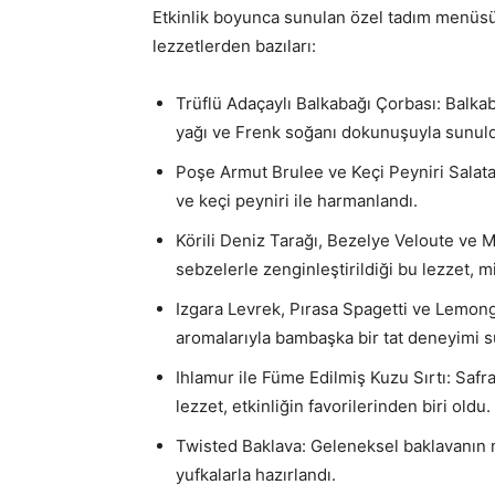
Etkinlik boyunca sunulan özel tadım menüsü
lezzetlerden bazıları:
Trüflü Adaçaylı Balkabağı Çorbası: Balkab
yağı ve Frenk soğanı dokunuşuyla sunul
Poşe Armut Brulee ve Keçi Peyniri Salatas
ve keçi peyniri ile harmanlandı.
Körili Deniz Tarağı, Bezelye Veloute ve M
sebzelerle zenginleştirildiği bu lezzet, m
Izgara Levrek, Pırasa Spagetti ve Lemong
aromalarıyla bambaşka bir tat deneyimi 
Ihlamur ile Füme Edilmiş Kuzu Sırtı: Safran
lezzet, etkinliğin favorilerinden biri oldu.
Twisted Baklava: Geleneksel baklavanın m
yufkalarla hazırlandı.