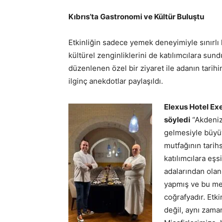
Kıbrıs’ta Gastronomi ve Kültür Buluştu
Etkinliğin sadece yemek deneyimiyle sınırlı 
kültürel zenginliklerini de katılımcılara sun
düzenlenen özel bir ziyaret ile adanın tarih
ilginç anekdotlar paylaşıldı.
Elexus Hotel Exe
söyledi
“Akdeniz 
gelmesiyle büyüy
mutfağının tarih
katılımcılara eş
adalarından olan
yapmış ve bu med
coğrafyadır. Et
değil, aynı zaman