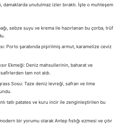
, damaklarda unutulmaz izler bıraktı. İşte o muhteşem
ağı, sebze suyu ve krema ile hazırlanan bu çorba, trüf
du.
ı: Porto şarabında pişirilmiş armut, karamelize ceviz
ısır Ekmeği: Deniz mahsullerinin, baharat ve
isafirlerden tam not aldı.
rass Sosu: Taze deniz levreği, safran ve lime
sundu.
lı tatlı patates ve kuru incir ile zenginleştirilen bu
odern bir yorumu olarak Antep fıstığı ezmesi ve çıtır