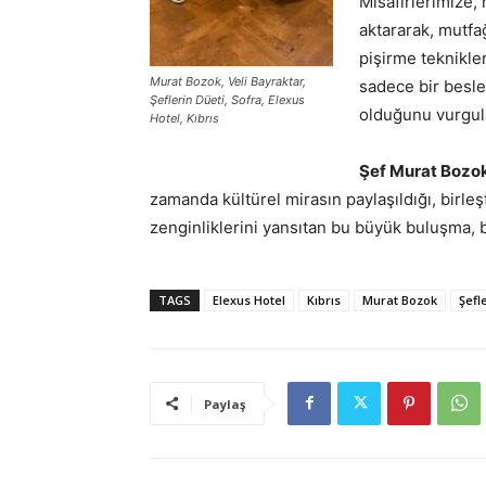
Misafirlerimize,
aktararak, mutfa
pişirme teknikle
Murat Bozok, Veli Bayraktar,
sadece bir besle
Şeflerin Düeti, Sofra, Elexus
olduğunu vurgul
Hotel, Kıbrıs
Şef Murat Bozok
zamanda kültürel mirasın paylaşıldığı, birleş
zenginliklerini yansıtan bu büyük buluşma, b
TAGS
Elexus Hotel
Kıbrıs
Murat Bozok
Şefl
Paylaş