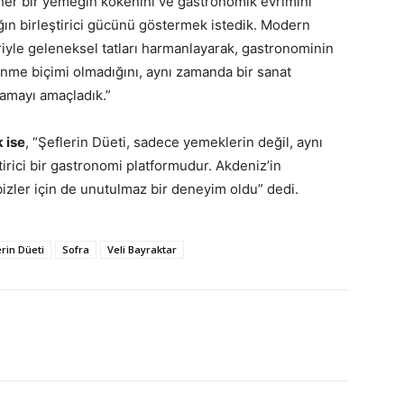
 her bir yemeğin kökenini ve gastronomik evrimini
ğın birleştirici gücünü göstermek istedik. Modern
riyle geleneksel tatları harmanlayarak, gastronominin
nme biçimi olmadığını, aynı zamanda bir sanat
amayı amaçladık.”
 ise
, “Şeflerin Düeti, sadece yemeklerin değil, aynı
tirici bir gastronomi platformudur. Akdeniz’in
izler için de unutulmaz bir deneyim oldu” dedi.
erin Düeti
Sofra
Veli Bayraktar