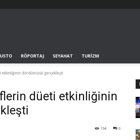
USTO
RÖPORTAJ
SEYAHAT
TURIZM
i etkinliğinin dördüncüsü gerçekleşti
lerin düeti etkinliğinin
kleşti
154
0