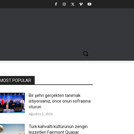
MOST POPULAR
Bir şehri gerçekten tanımak
istiyorsanız, önce onun sofrasına
oturun.
Ağustos 2, 2026
Türk kahvaltı kültürünün zengin
lezzetleri Fairmont Quasar