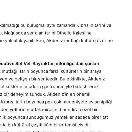
kalmadığı bu buluşma, aynı zamanda Kıbrıs’ın tarihi ve
du. Mağusa’da yer alan tarihi Othello Kalesi’ne
ine yolculuk yapılırken, Akdeniz mutfağı kültürü üzerine
cutive Şef Veli Bayraktar, etkinliğe dair şunları
mutfağı, tarih boyunca farklı kültürlerin bir araya
en ve gelişen bir sentezdir. Bu etkinlikte, Akdeniz
sel köklerini modern gastronomiyle birleştirerek
siz bir deneyim sunduk. Akdeniz’in en önemli
 Kıbrıs, tarih boyunca pek çok medeniyete ev sahipliği
eniyetlerin mutfak mirasını barındıran özel bir
kinlik boyunca sunduğumuz yemekler sadece birer tat
da bu kültürel çeşitliliğin birer temsilcisidir.