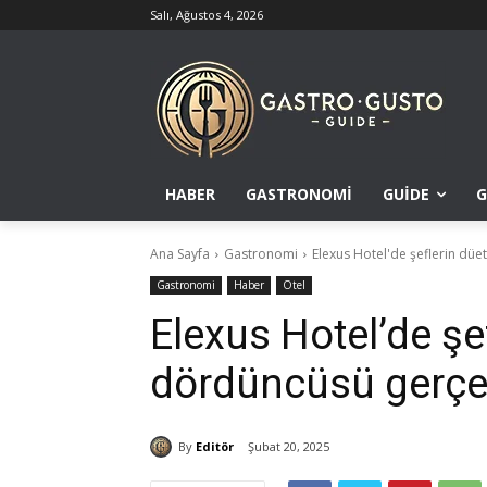
Salı, Ağustos 4, 2026
HABER
GASTRONOMI
GUIDE
G
Ana Sayfa
Gastronomi
Elexus Hotel'de şeflerin düet
Gastronomi
Haber
Otel
Elexus Hotel’de şef
dördüncüsü gerçe
By
Editör
Şubat 20, 2025