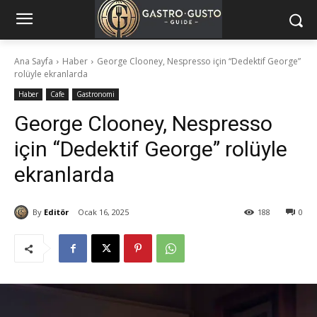
Ana Sayfa
Haber
George Clooney, Nespresso için “Dedektif George”
rolüyle ekranlarda
Haber
Cafe
Gastronomi
George Clooney, Nespresso
için “Dedektif George” rolüyle
ekranlarda
By
Editör
Ocak 16, 2025
188
0