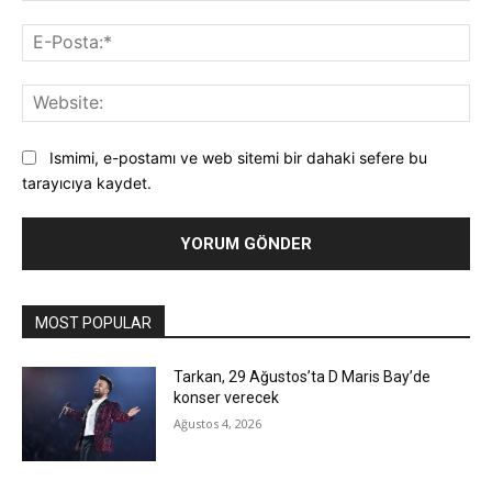
E-
Pos
Web
Ismimi, e-postamı ve web sitemi bir dahaki sefere bu
tarayıcıya kaydet.
MOST POPULAR
Tarkan, 29 Ağustos’ta D Maris Bay’de
konser verecek
Ağustos 4, 2026