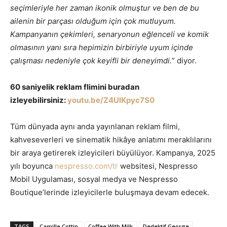
seçimleriyle her zaman ikonik olmuştur ve ben de bu
ailenin bir parçası olduğum için çok mutluyum.
Kampanyanın çekimleri, senaryonun eğlenceli ve komik
olmasının yanı sıra hepimizin birbiriyle uyum içinde
çalışması nedeniyle çok keyifli bir deneyimdi.
” diyor.
60 saniyelik reklam flimini buradan
izleyebilirsiniz:
youtu.be/
Z4UlKpyc7S0
Tüm dünyada aynı anda yayınlanan reklam filmi,
kahveseverleri ve sinematik hikâye anlatımı meraklılarını
bir araya getirerek izleyicileri büyülüyor. Kampanya, 2025
yılı boyunca
nespresso.com/tr
websitesi, Nespresso
Mobil Uygulaması, sosyal medya ve Nespresso
Boutique’lerinde izleyicilerle buluşmaya devam edecek.
TAGS
Camille Cottin
Coffee With Milk
Dedektif George