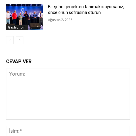
Bir şehri gerçekten tanımak istiyorsanız,
önce onun sofrasına oturun.
Ağustos 2, 2026
Gastronomi
CEVAP VER
Yorum:
İsi