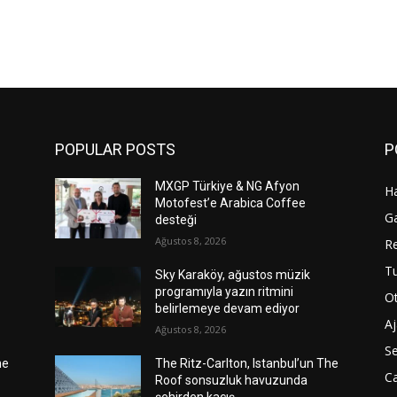
POPULAR POSTS
P
MXGP Türkiye & NG Afyon
H
Motofest’e Arabica Coffee
G
desteği
Ağustos 8, 2026
R
T
Sky Karaköy, ağustos müzik
programıyla yazın ritmini
Ot
belirlemeye devam ediyor
A
Ağustos 8, 2026
S
he
The Ritz-Carlton, Istanbul’un The
C
Roof sonsuzluk havuzunda
şehirden kaçış