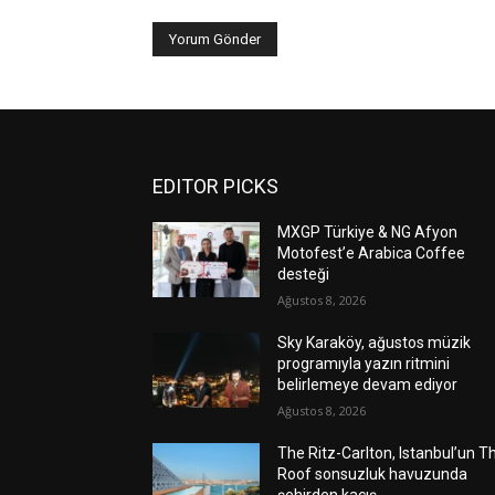
EDITOR PICKS
MXGP Türkiye & NG Afyon
Motofest’e Arabica Coffee
desteği
Ağustos 8, 2026
Sky Karaköy, ağustos müzik
programıyla yazın ritmini
belirlemeye devam ediyor
Ağustos 8, 2026
The Ritz-Carlton, Istanbul’un T
Roof sonsuzluk havuzunda
şehirden kaçış