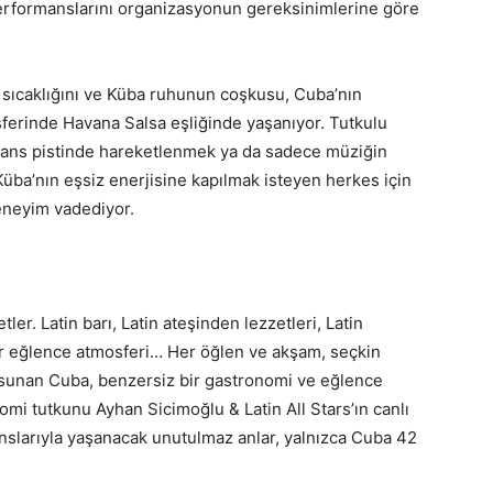
erformanslarını organizasyonun gereksinimlerine göre
in sıcaklığını ve Küba ruhunun coşkusu, Cuba’nın
ferinde Havana Salsa eşliğinde yaşanıyor. Tutkulu
dans pistinde hareketlenmek ya da sadece müziğin
 Küba’nın eşsiz enerjisine kapılmak isteyen herkes için
eneyim vadediyor.
tler. Latin barı, Latin ateşinden lezzetleri, Latin
ir eğlence atmosferi… Her öğlen ve akşam, seçkin
er sunan Cuba, benzersiz bir gastronomi ve eğlence
nomi tutkunu Ayhan Sicimoğlu & Latin All Stars’ın canlı
nslarıyla yaşanacak unutulmaz anlar, yalnızca Cuba 42