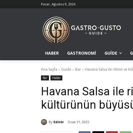
Pazar, Ağustos 9, 2026
HABER
GASTRONOMI
GUIDE
G
Ana Sayfa
Guide
Bar
Havana Salsa ile ritmin ve K
Bar
Haber
Havana Salsa ile 
kültürünün büyüs
By
Editör
Ocak 31, 2025