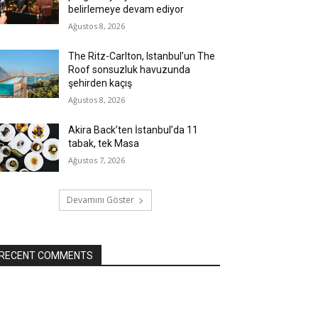
belirlemeye devam ediyor
Ağustos 8, 2026
The Ritz-Carlton, Istanbul’un The
Roof sonsuzluk havuzunda
şehirden kaçış
Ağustos 8, 2026
Akira Back’ten İstanbul’da 11
tabak, tek Masa
Ağustos 7, 2026
Devamını Göster
RECENT COMMENTS