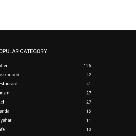
OPULAR CATEGORY
aber
126
astronomi
42
estaurant
41
urizm
27
el
27
janda
15
eyahat
11
afe
10