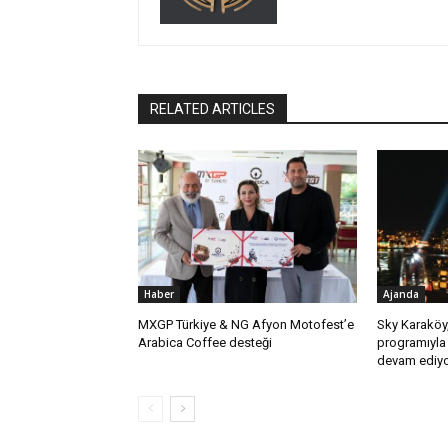
RELATED ARTICLES
Haber
Ajanda
MXGP Türkiye & NG Afyon Motofest’e
Sky Karaköy
Arabica Coffee desteği
programıyla 
devam ediy