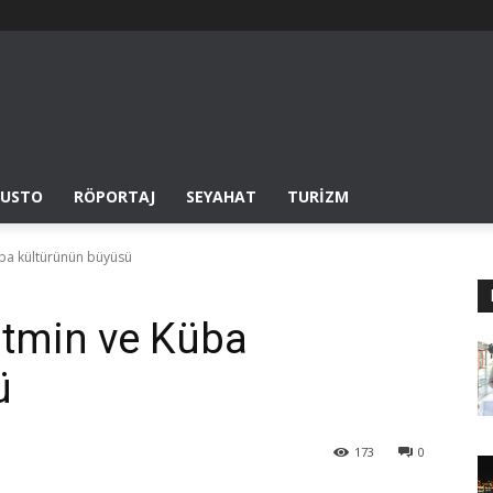
USTO
RÖPORTAJ
SEYAHAT
TURIZM
üba kültürünün büyüsü
ritmin ve Küba
ü
173
0