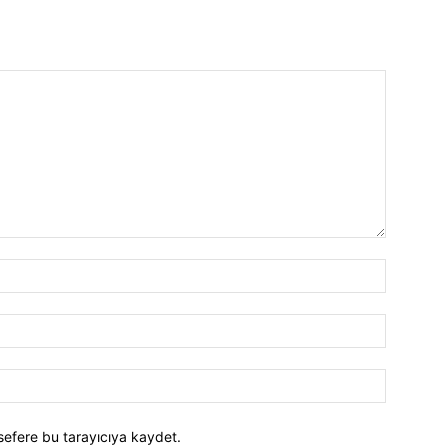
İsim:*
E-
Posta:*
Website:
sefere bu tarayıcıya kaydet.