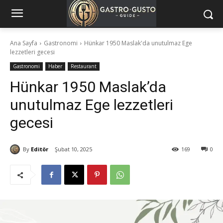
Ana Sayfa
Gastronomi
Hünkar 1950 Maslak'da unutulmaz Ege
lezzetleri gecesi
Gastronomi
Haber
Restaurant
Hünkar 1950 Maslak’da
unutulmaz Ege lezzetleri
gecesi
By
Editör
Şubat 10, 2025
169
0