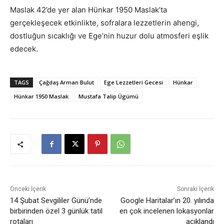
Maslak 42’de yer alan Hünkar 1950 Maslak’ta
gerçekleşecek etkinlikte, sofralara lezzetlerin ahengi,
dostluğun sıcaklığı ve Ege’nin huzur dolu atmosferi eşlik
edecek.
TAGS
Çağdaş Arman Bulut
Ege Lezzetleri Gecesi
Hünkar
Hünkar 1950 Maslak
Mustafa Talip Ügümü
Önceki İçerik
Sonraki İçerik
14 Şubat Sevgililer Günü’nde
Google Haritalar’ın 20. yılında
birbirinden özel 3 günlük tatil
en çok incelenen lokasyonlar
rotaları
açıklandı