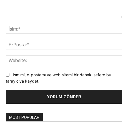
Yorum:
İsi
E-
Pos
Web
Ismimi, e-postamı ve web sitemi bir dahaki sefere bu
tarayıcıya kaydet.
MOST POPULAR