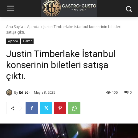
Ana Sayfa
Ajanda
Justin Timberlake İstanbul konserinin biletleri
satışa çıktı.
Ajanda
Haber
Justin Timberlake İstanbul
konserinin biletleri satışa
çıktı.
By
Editör
Mayıs 8, 2025
105
0