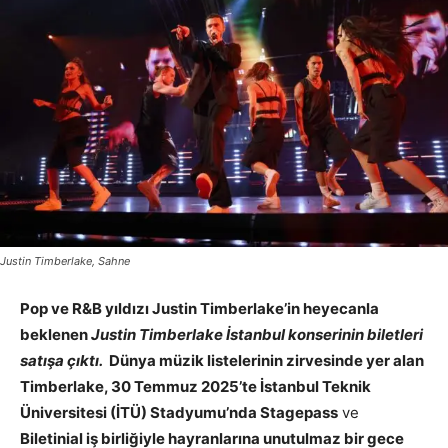
Justin Timberlake, Sahne
Pop ve R&B yıldızı Justin Timberlake’in heyecanla
beklenen
Justin Timberlake İstanbul konserinin biletleri
satışa çıktı.
Dünya müzik listelerinin zirvesinde yer alan
Timberlake, 30 Temmuz 2025’te İstanbul Teknik
Üniversitesi (İTÜ) Stadyumu’nda Stagepass
ve
Biletinial
iş birliğiyle hayranlarına unutulmaz bir gece