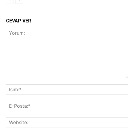
CEVAP VER
Yorum:
İsi
E-
Pos
Web