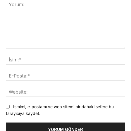
Yorum:
İsi
E-
Pos
Web
Ismimi, e-postamı ve web sitemi bir dahaki sefere bu
tarayıcıya kaydet.