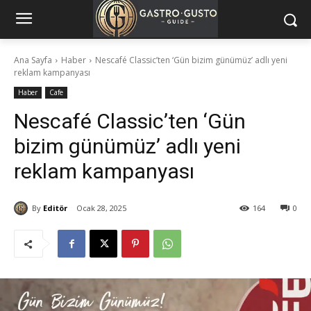
Ana Sayfa
Haber
Nescafé Classic’ten ‘Gün bizim günümüz’ adlı yeni
reklam kampanyası
Haber
Cafe
Nescafé Classic’ten ‘Gün
bizim günümüz’ adlı yeni
reklam kampanyası
By
Editör
Ocak 28, 2025
164
0