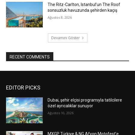
The Ritz-Carlton, Istanbul’un The Roof
sonsuzluk havuzunda şehirden kaçış
Ağustos 8, 2026
Devamını Göster
RECENT COMMENTS
EDITOR PICKS
Dubai, şehir elçisi programıyla tatilcilere
özel ayrıcalıklar sunuyor
Ağustos 10, 2026
MXGP Türkiye & NG Afyon Motofest’e