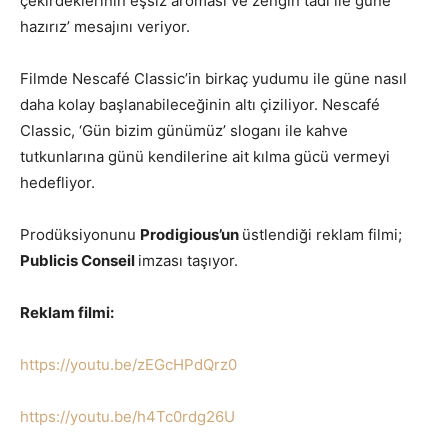
çekirdeklerinin eşsiz aroması ve zengin tadı ile güne
hazırız’ mesajını veriyor.
Filmde Nescafé Classic’in birkaç yudumu ile güne nasıl
daha kolay başlanabileceğinin altı çiziliyor. Nescafé
Classic, ‘Gün bizim günümüz’ sloganı ile kahve
tutkunlarına günü kendilerine ait kılma gücü vermeyi
hedefliyor.
Prodüksiyonunu
Prodigious’un
üstlendiği reklam filmi;
Publicis Conseil
imzası taşıyor.
Reklam filmi:
https://youtu.be/zEGcHPdQrz0
https://youtu.be/h4Tc0rdg26U