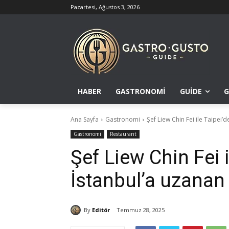
Pazartesi, Ağustos 3, 2026
HABER
GASTRONOMI
GUIDE
G
Ana Sayfa
Gastronomi
Şef Liew Chin Fei ile Taipei’
Gastronomi
Restaurant
Şef Liew Chin Fei i
İstanbul’a uzanan 
By
Editör
Temmuz 28, 2025