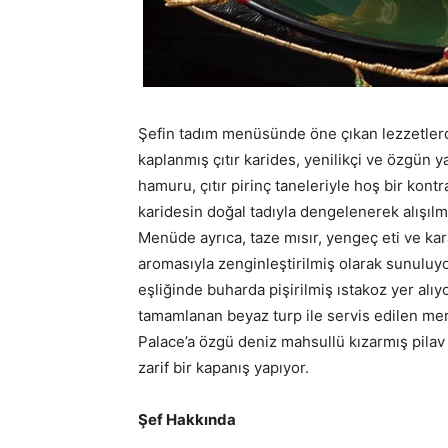
Şefin tadım menüsünde öne çıkan lezzetlerd
kaplanmış çıtır karides, yenilikçi ve özgün 
hamuru, çıtır pirinç taneleriyle hoş bir kont
karidesin doğal tadıyla dengelenerek alışılmı
Menüde ayrıca, taze mısır, yengeç eti ve kara
aromasıyla zenginleştirilmiş olarak sunulu
eşliğinde buharda pişirilmiş ıstakoz yer alı
tamamlanan beyaz turp ile servis edilen me
Palace’a özgü deniz mahsullü kızarmış pilav ta
zarif bir kapanış yapıyor.
Şef Hakkında