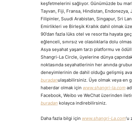
keşfetmelerini sağlıyor. Günümüzde bu mark
Tayvan, Fiji, Fransa, Hindistan, Endonezya,
Filipinler, Suudi Arabistan, Singapur, Sri La
Emirlikleri ve Birleşik Krallık dahil olmak 
90’dan fazla lüks otel ve resortta hayata geç
eğlenceli, sınırsız ve olasılıklarla dolu olma
Asya seyahat yaşam tarzı platformu ve ödül
Shangri-La Circle, üyelerine dünya çapındak
noktasında seyahatlerinin her anında grubun 
deneyimlerinin de dahil olduğu gelişmiş avant
buradan
ulaşabilirsiniz. Üye olmak veya en g
haberdar olmak için
www.shangri-la.com
adr
Facebook, Weibo ve WeChat üzerinden ileti
buradan
kolayca indirebilirsiniz.
Daha fazla bilgi için
www.shangri-La.com
‘u 