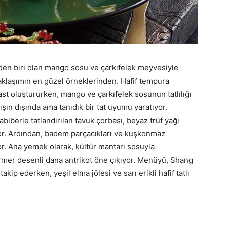
en biri olan mango sosu ve çarkıfelek meyvesiyle
yaklaşımın en güzel örneklerinden. Hafif tempura
rast oluştururken, mango ve çarkıfelek sosunun tatlılığı
şın dışında ama tanıdık bir tat uyumu yaratıyor.
biberle tatlandırılan tavuk çorbası, beyaz trüf yağı
yor. Ardından, badem parçacıkları ve kuşkonmaz
yor. Ana yemek olarak, kültür mantarı sosuyla
rmer desenli dana antrikot öne çıkıyor. Menüyü, Shang
kip ederken, yeşil elma jölesi ve sarı erikli hafif tatlı