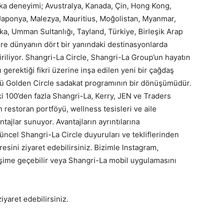
a deneyimi; Avustralya, Kanada, Çin, Hong Kong,
 Japonya, Malezya, Mauritius, Moğolistan, Myanmar,
nka, Umman Sultanlığı, Tayland, Türkiye, Birleşik Arap
üzere dünyanın dört bir yanındaki destinasyonlarda
iriliyor. Shangri-La Circle, Shangri-La Group’un hayatın
sı gerektiği fikri üzerine inşa edilen yeni bir çağdaş
lü Golden Circle sadakat programının bir dönüşümüdür.
i 100’den fazla Shangri-La, Kerry, JEN ve Traders
restoran portföyü, wellness tesisleri ve aile
ajlar sunuyor. Avantajların ayrıntılarına
üncel Shangri-La Circle duyuruları ve tekliflerinden
esini ziyaret edebilirsiniz. Bizimle Instagram,
şime geçebilir veya Shangri-La mobil uygulamasını
ziyaret edebilirsiniz.