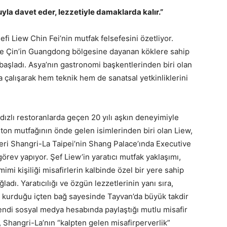
yla davet eder, lezzetiyle damaklarda kalır.”
fi Liew Chin Fei’nin mutfak felsefesini özetliyor.
e Çin’in Guangdong bölgesine dayanan köklere sahip
başladı. Asya’nın gastronomi başkentlerinden biri olan
 çalışarak hem teknik hem de sanatsal yetkinliklerini
ldızlı restoranlarda geçen 20 yılı aşkın deneyimiyle
on mutfağının önde gelen isimlerinden biri olan Liew,
ri Shangri-La Taipei’nin Shang Palace’ında Executive
görev yapıyor. Şef Liew’in yaratıcı mutfak yaklaşımı,
mimi kişiliği misafirlerin kalbinde özel bir yere sahip
ladı. Yaratıcılığı ve özgün lezzetlerinin yanı sıra,
e kurduğu içten bağ sayesinde Tayvan’da büyük takdir
endi sosyal medya hesabında paylaştığı mutlu misafir
ı, Shangri-La’nın “kalpten gelen misafirperverlik”