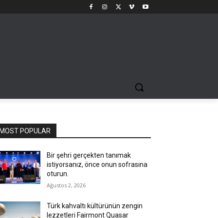
MOST POPULAR
Bir şehri gerçekten tanımak
istiyorsanız, önce onun sofrasına
oturun.
Ağustos 2, 2026
Türk kahvaltı kültürünün zengin
lezzetleri Fairmont Quasar