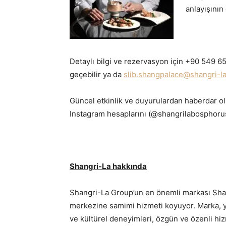
anlayışının
Detaylı bilgi ve rezervasyon için +90 549 6
geçebilir ya da
slib.shangpalace@shangri-la
Güncel etkinlik ve duyurulardan haberdar 
Instagram hesaplarını (@shangrilabosphorus
Shangri-La hakkında
Shangri-La Group’un en önemli markası Shan
merkezine samimi hizmeti koyuyor. Marka, yar
ve kültürel deneyimleri, özgün ve özenli hiz