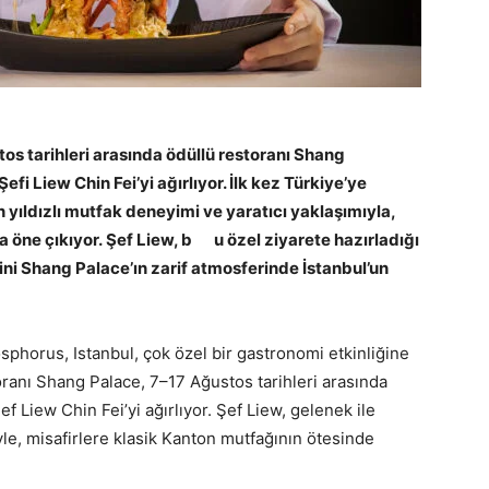
os tarihleri arasında ödüllü restoranı Shang
fi Liew Chin Fei’yi ağırlıyor. İlk kez Türkiye’ye
n yıldızlı mutfak deneyimi ve yaratıcı yaklaşımıyla,
a öne çıkıyor.
Şef Liew, b
u özel ziyarete hazırladığı
ini Shang Palace’ın zarif atmosferinde İstanbul’un
sphorus, Istanbul, çok özel bir gastronomi etkinliğine
toranı Shang Palace, 7–17 Ağustos tarihleri arasında
 Liew Chin Fei’yi ağırlıyor. Şef Liew, gelenek ile
le, misafirlere klasik Kanton mutfağının ötesinde