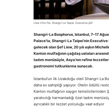
Liew Chin Fei, Shangri-La Taipei, Executive Şef
Shangri-La Bosphorus, Istanbul, 7–17 Ağust
Palace’ta, Shangri-La Taipei’nin Executive Şe
gelecek olan Şef Liew, 20 yılı aşkın Micheli
Kanton mutfağının çağdaş ustaları arasınd
tadım menüsüyle, Asya’nın rafine lezzetler
gastronomi tutkunlarına sunacak.
İstanbul’un ilk Uzakdoğu oteli Shangri-La Bo
daha ev sahipliği yapıyor. Otelin ödüllü res
Kanton mutfağının saygın temsilcilerinden Şef
yaratıcılığı harmanladığı özel tadım menüsüy
ayrıcalıklı bir lezzet yolculuğu vaat ediyor