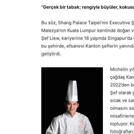
“Gerçek bir tabak; rengiyle büyüler, kokusu
Bu söz, Shang Palace Taipei’nin Executive Şe
Malezya’nın Kuala Lumpur kentinde doğan v
Şef Liew, kariyerine 18 yaşında Singapur’da 
bu şehirde, efsanevi Kanton şeflerin yanında
geliştirdi.
Michelin yı
çağdaş Kant
2022’den be
Şef olarak 
sıcak ve sa
olmasını sağ
misafirlerl
topluyor. K
fotoğraflar