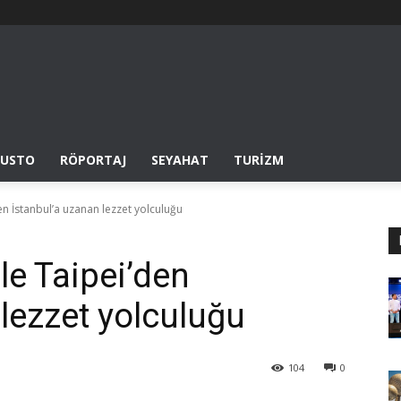
USTO
RÖPORTAJ
SEYAHAT
TURIZM
den İstanbul’a uzanan lezzet yolculuğu
le Taipei’den
lezzet yolculuğu
104
0