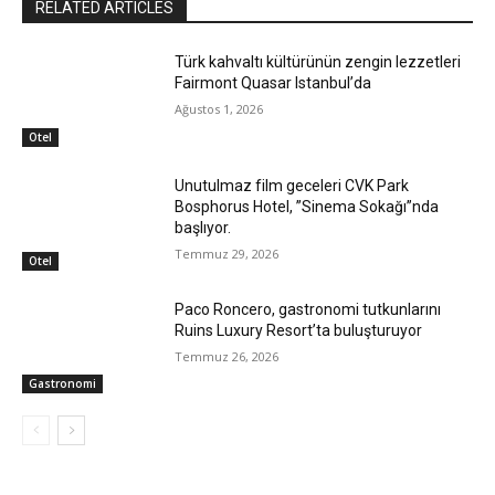
RELATED ARTICLES
Türk kahvaltı kültürünün zengin lezzetleri
Fairmont Quasar Istanbul’da
Ağustos 1, 2026
Otel
Unutulmaz film geceleri CVK Park
Bosphorus Hotel, ”Sinema Sokağı”nda
başlıyor.
Temmuz 29, 2026
Otel
Paco Roncero, gastronomi tutkunlarını
Ruins Luxury Resort’ta buluşturuyor
Temmuz 26, 2026
Gastronomi