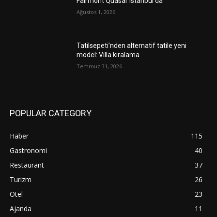
Fairmont Quasar Istanbul’da
Ağustos 1, 2026
Tatilsepeti’nden alternatif tatile yeni
model: Villa kiralama
Temmuz 31, 2026
POPULAR CATEGORY
Haber
115
Gastronomi
40
Restaurant
37
Turizm
26
Otel
23
Ajanda
11