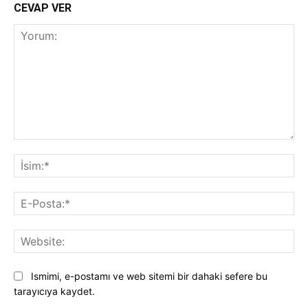
CEVAP VER
Yorum:
İsi
E-
Pos
Web
Ismimi, e-postamı ve web sitemi bir dahaki sefere bu
tarayıcıya kaydet.