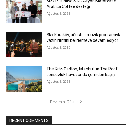
MXGP Türkiye & NG Afyon Motofest’e
Arabica Coffee desteği
Ağustos 8, 2026
Sky Karaköy, ağustos müzik programıyla
yazın ritmini belirlemeye devam ediyor
Ağustos 8, 2026
The Ritz-Carlton, Istanbul’un The Roof
sonsuzluk havuzunda şehirden kaçış
Ağustos 8, 2026
Devamını Göster
RECENT COMMENTS