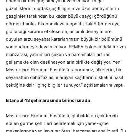
önemli bir itici güç olmaya devam ediyor. Doğal
güzelliklerin, mutfak çeşitliliğinin ve özel deneyimlerin
gezginler tarafından bu kadar büyük saygı gördüğünü
görmek harika. Ekonomik ve jeopolitik faktörler nereye
gidileceği kararını etkilese de, anlamlı deneyimlere
duyulan arzu seyahat kararlarımızın büyük bir bölümünü
yönlendirmeye devam ediyor. EEMEA bölgesindeki turizm
manzarası, yatırımları çeken ve harcamaları artıran
gelişmekte olan destinasyonlarla birlikte değişiyor. Yeni
Mastercard Ekonomi Enstitüsü raporumuz, ülkelerin, bir
seyahatten daha fazlasını arayan kaşiflerin dikkatini nasıl
çektiğine dair ilginç bilgiler sunuyor.” açıklamalarını yaptı.
İstanbul 43 şehir arasında birinci sırada
Mastercard Ekonomi Enstitüsü, globalde en çok tercih
edilen gurme şehirleri belirlemek için yeme-içme
mekanlarında yapılan sınır ötesi harcamaları analiz etti. Bu