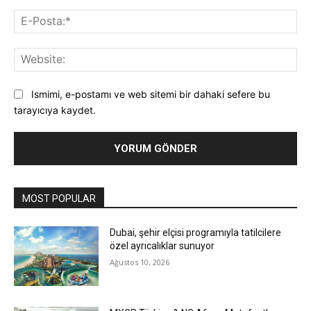
E-
Pos
Web
Ismimi, e-postamı ve web sitemi bir dahaki sefere bu
tarayıcıya kaydet.
MOST POPULAR
Dubai, şehir elçisi programıyla tatilcilere
özel ayrıcalıklar sunuyor
Ağustos 10, 2026