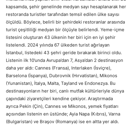
kapsamda, şehir genelinde medyan sayı hesaplanarak her
restoranda turistler tarafından temsil edilen ülke sayısı
ölçüldü. Böylece, belirli bir şehirdeki restoranlar arasında
turist çeşitliliği medyan bir ölçüyle belirlendi. Yeme-içme
listesini oluşturan 43 ülkenin her biri için en iyi şehir
listelendi. 2024 yılında 67 ülkeden turist ağırlayan
İstanbul, listedeki 43 şehri geride bırakarak birinci oldu.
Listenin ilk 10’unda Avrupa’dan 7, Asya’dan 2 destinasyon
daha yer aldı: Cannes (Fransa), Interlaken (İsviçre),
Barselona (İspanya), Dubrovnik (Hırvatistan), Mikonos
(Yunanistan), İtalya, Malta, Tayland ve Endonezya. Bu
destinasyonların her biri, canlı mutfak kültürleriyle dünya
çapındaki ziyaretçileri kendine çekiyor. Araştırmada
ayrıca Pekin (Çin), Cannes ve Mikonos, yemek fiyatları
açısından listenin en üstünde; Ayia Napa (Kıbrıs), Varna
(Bulgaristan) ve Braşov (Romanya) ise en altta yer aldı.