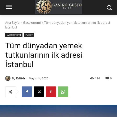
Ana Sayfa
Gastronomi
Tüm dünyadan yemek tutkunlarının ilk adresi
İstanbul
Gastronomi
Haber
Tüm dünyadan yemek
tutkunlarının ilk adresi
İstanbul
By
Editör
Mayıs 14, 2025
124
0