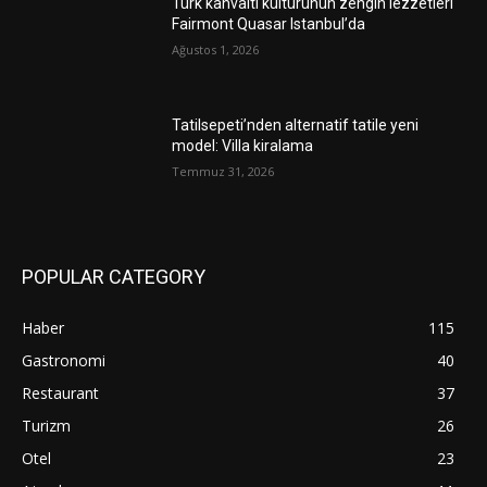
Türk kahvaltı kültürünün zengin lezzetleri
Fairmont Quasar Istanbul’da
Ağustos 1, 2026
Tatilsepeti’nden alternatif tatile yeni
model: Villa kiralama
Temmuz 31, 2026
POPULAR CATEGORY
Haber
115
Gastronomi
40
Restaurant
37
Turizm
26
Otel
23