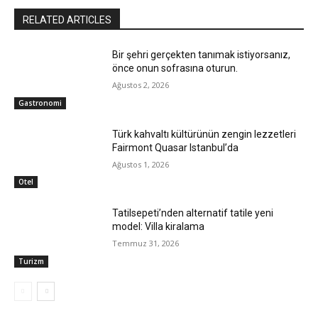
RELATED ARTICLES
Bir şehri gerçekten tanımak istiyorsanız,
önce onun sofrasına oturun.
Ağustos 2, 2026
Gastronomi
Türk kahvaltı kültürünün zengin lezzetleri
Fairmont Quasar Istanbul’da
Ağustos 1, 2026
Otel
Tatilsepeti’nden alternatif tatile yeni
model: Villa kiralama
Temmuz 31, 2026
Turizm