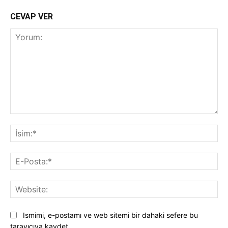
CEVAP VER
Yorum:
İsi
E-
Pos
Web
Ismimi, e-postamı ve web sitemi bir dahaki sefere bu
tarayıcıya kaydet.